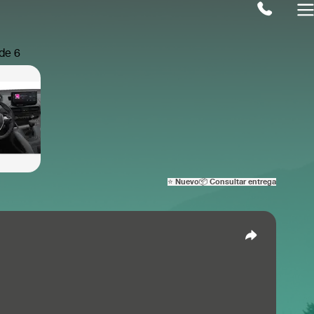
⭐ Nuevo
📦 Consultar entrega