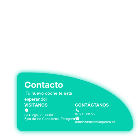
Contacto
¡Tu nuevo coche te está
esperando!
VISITANOS
CONTÁCTANOS
876 15 00 55
C/ Riego, 2, 50600
Ejea de los Caballeros, Zaragoza
administracion@upcars.es