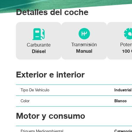
PEUGEOT RIFTER Active Pack Business Std. 
PEUGEOT RIFTER Active Pack Business Std. 
Detalles del coche
Transmisión
Pote
Carburante
Manual
100
Diésel
Exterior e interior
Industrial
Tipo De Vehículo
Blanco
Color
Motor y consumo
Categorí
Etiqueta Medioambiental