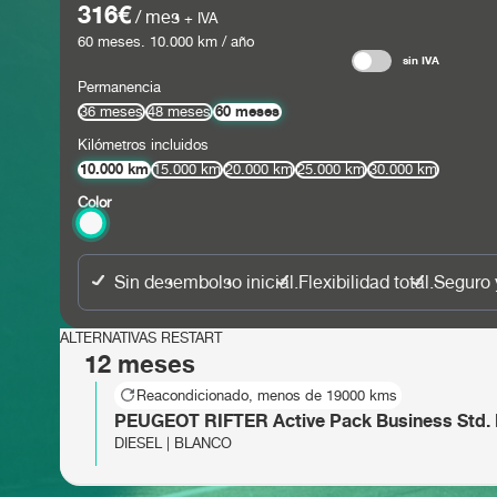
316€
/ mes
+ IVA
60
meses.
10.000
km / año
sin IVA
Permanencia
60 meses
36 meses
48 meses
Kilómetros incluidos
10.000 km
15.000 km
20.000 km
25.000 km
30.000 km
Color
Sin desembolso inicial.
Flexibilidad total.
Seguro 
ALTERNATIVAS RESTART
12 meses
Reacondicionado, menos de 19000 kms
PEUGEOT RIFTER Active Pack Business Std. 
DIESEL | BLANCO