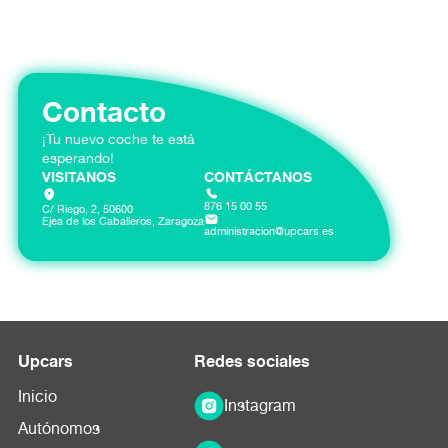
Contacto
¡Tu nuevo coche te está
esperando!
VISITANOS
CONTÁCTANOS
876 15 00 55
C/ Riego, 2, 50600
Ejea de los Caballeros, Zaragoza
administracion@upcars.es
Upcars
Redes sociales
Inicio
Instagram
Autónomos