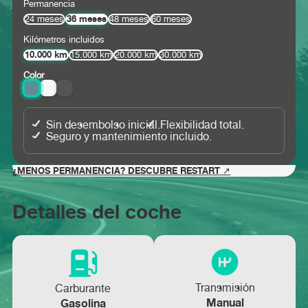
Permanencia
36 meses
24 meses
48 meses
60 meses
Kilómetros incluidos
10.000 km
15.000 km
20.000 km
30.000 km
Color
Sin desembolso inicial.
Flexibilidad total.
Seguro y mantenimiento incluido.
¿MENOS PERMANENCIA? DESCUBRE RESTART ↗
Detalles del coche
Transmisión
Carburante
Manual
Gasolina