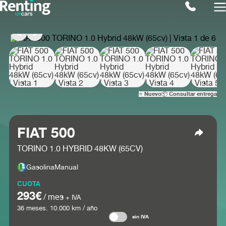
⭐ Nuevo
📦 Consultar entrega
FIAT 500
TORINO 1.0 HYBRID 48KW (65CV)
Gasolina
Manual
CUOTA
293€
/ mes
+ IVA
36
meses.
10.000
km / año
sin IVA