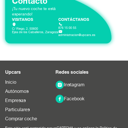
Contacto
¡Tu nuevo coche te está
esperando!
VISITANOS
CONTÁCTANOS
876 15 00 55
C/ Riego, 2, 50600
Ejea de los Caballeros, Zaragoza
administracion@upcars.es
Upcars
Redes sociales
Inicio
Instagram
Autónomos
Facebook
Empresas
Particulares
Comprar coche