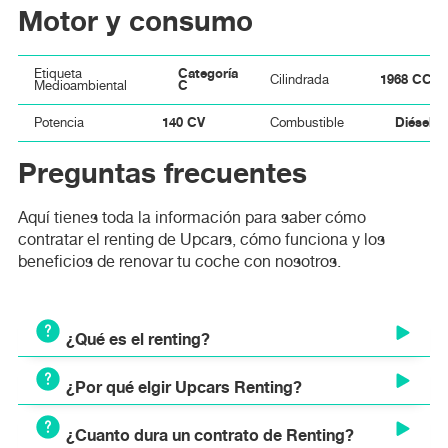
Motor y consumo
Categoría
Etiqueta
1968 CC
Cilindrada
C
Medioambiental
140 CV
Diésel
Potencia
Combustible
Preguntas frecuentes
Aquí tienes toda la información para saber cómo
contratar el renting de Upcars, cómo funciona y los
beneficios de renovar tu coche con nosotros.
¿Qué es el renting?
¿Por qué elgir Upcars Renting?
El renting es un modelo de alquiler a largo plazo que
permite disponer de un vehículo nuevo mediante el pago
¿Cuanto dura un contrato de Renting?
de una cuota mensual fija. A diferencia del leasing o la
Ventajas y beneficios de elegir Upcars Renting: