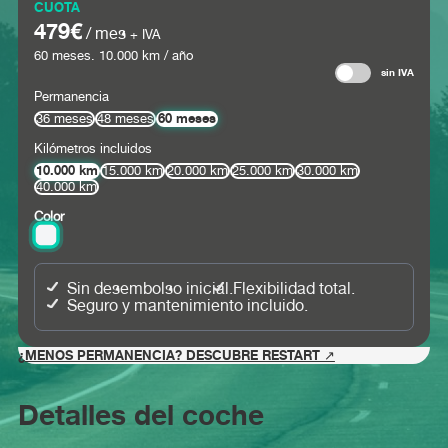
CUOTA
479€
/ mes
+ IVA
60
meses.
10.000
km / año
sin IVA
Permanencia
60 meses
36 meses
48 meses
Kilómetros incluidos
10.000 km
15.000 km
20.000 km
25.000 km
30.000 km
40.000 km
Color
Sin desembolso inicial.
Flexibilidad total.
Seguro y mantenimiento incluido.
¿MENOS PERMANENCIA? DESCUBRE RESTART ↗
Detalles del coche