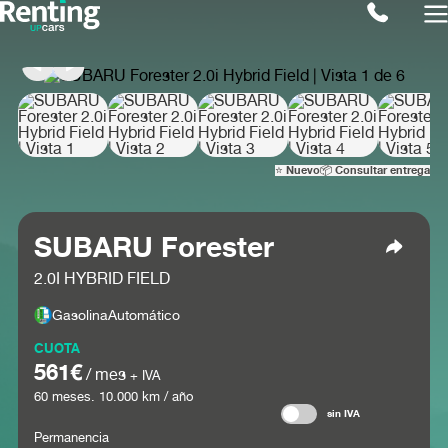
⭐ Nuevo
📦 Consultar entrega
SUBARU Forester
2.0I HYBRID FIELD
Gasolina
Automático
CUOTA
561€
/ mes
+ IVA
60
meses.
10.000
km / año
sin IVA
Permanencia