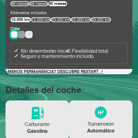
60 meses
36 meses
48 meses
Kilómetros incluidos
10.000 km
15.000 km
20.000 km
25.000 km
30.000 km
Color
Sin desembolso inicial.
Flexibilidad total.
Seguro y mantenimiento incluido.
¿MENOS PERMANENCIA? DESCUBRE RESTART ↗
Detalles del coche
Transmisión
Carburante
Automático
Gasolina