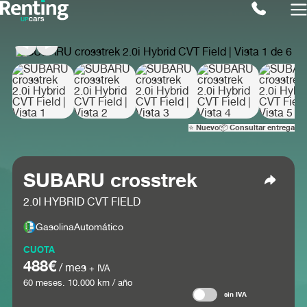
⭐ Nuevo
📦 Consultar entrega
SUBARU crosstrek
2.0I HYBRID CVT FIELD
Gasolina
Automático
CUOTA
488€
/ mes
+ IVA
60
meses.
10.000
km / año
sin IVA