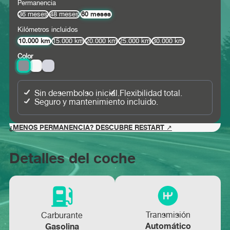
Permanencia
60 meses
36 meses
48 meses
Kilómetros incluidos
10.000 km
15.000 km
20.000 km
25.000 km
30.000 km
Color
Sin desembolso inicial.
Flexibilidad total.
Seguro y mantenimiento incluido.
¿MENOS PERMANENCIA? DESCUBRE RESTART ↗
Detalles del coche
Transmisión
Carburante
Automático
Gasolina