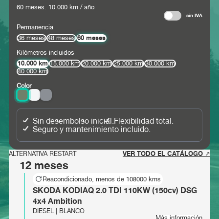
60
meses.
10.000
km / año
sin IVA
Permanencia
60 meses
36 meses
48 meses
Kilómetros incluidos
10.000 km
15.000 km
20.000 km
25.000 km
30.000 km
40.000 km
Color
Sin desembolso inicial.
Flexibilidad total.
Seguro y mantenimiento incluido.
VER TODO EL CATÁLOGO ↗
ALTERNATIVA RESTART
12 meses
Reacondicionado, menos de 108000 kms
SKODA KODIAQ 2.0 TDI 110KW (150cv) DSG
4x4 Ambition
DIESEL | BLANCO
Más información