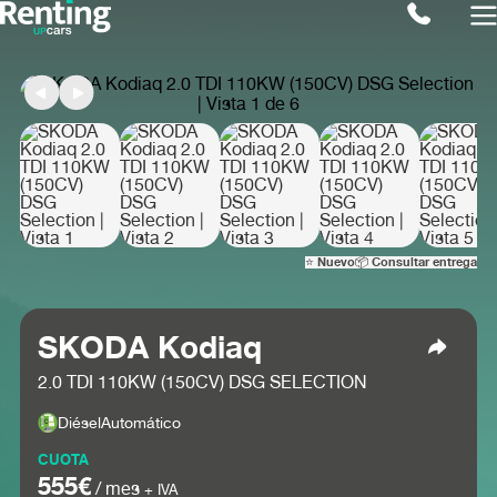
⭐ Nuevo
📦 Consultar entrega
SKODA Kodiaq
2.0 TDI 110KW (150CV) DSG SELECTION
Diésel
Automático
CUOTA
555€
/ mes
+ IVA