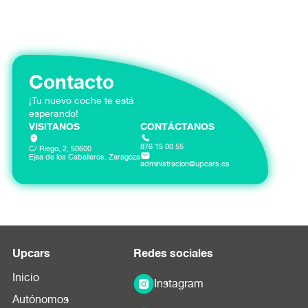
Contacta con nuestro equipo para obtener un
presupuesto personalizado según tus necesidades
específicas.
Contacto
¡Tu nuevo coche te está
esperando!
VISITANOS
CONTÁCTANOS
876 15 00 55
C/ Riego, 2, 50600
Ejea de los Caballeros, Zaragoza
administracion@upcars.es
Upcars
Redes sociales
Inicio
Instagram
Autónomos