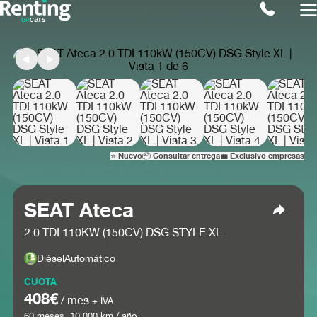
⭐ Nuevo
📦 Consultar entrega
💼 Exclusivo empresas
SEAT Ateca
2.0 TDI 110KW (150CV) DSG STYLE XL
Diésel
Automático
CUOTA
408€
/ mes
+ IVA
60
meses.
10.000
km / año