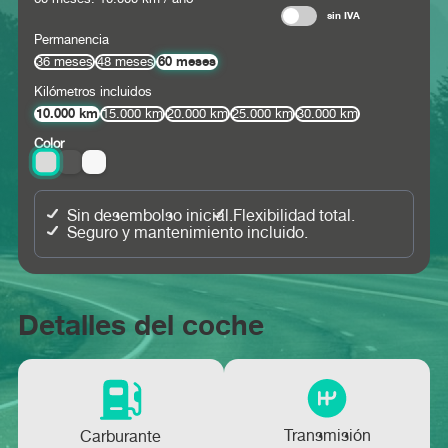
sin IVA
Permanencia
60 meses
36 meses
48 meses
Kilómetros incluidos
10.000 km
15.000 km
20.000 km
25.000 km
30.000 km
Color
Sin desembolso inicial.
Flexibilidad total.
Seguro y mantenimiento incluido.
Detalles del coche
Transmisión
Carburante