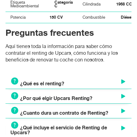
Categoría
Etiqueta
1968 CC
Cilindrada
C
Medioambiental
150 CV
Diésel
Potencia
Combustible
Preguntas frecuentes
Aquí tienes toda la información para saber cómo
contratar el renting de Upcars, cómo funciona y los
beneficios de renovar tu coche con nosotros.
¿Qué es el renting?
¿Por qué elgir Upcars Renting?
El renting es un modelo de alquiler a largo plazo que
permite disponer de un vehículo nuevo mediante el pago
¿Cuanto dura un contrato de Renting?
de una cuota mensual fija. A diferencia del leasing o la
Ventajas y beneficios de elegir Upcars Renting:
compra tradicional, el renting es un servicio integral que
Cuota mensual fija y transparente sin sorpresas.
incluye todos los gastos asociados al uso y
¿Qué incluye el servicio de Renting de
Los contratos de renting de vehículos suelen tener una
Entrada mínima accesible.
Upcars?
mantenimiento del vehículo en una única cuota.
duración flexible que se adapta a las necesidades del