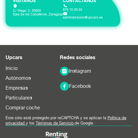
VISITANOS
CONTÁCTANOS
876 15 00 55
C/ Riego, 2, 50600
Ejea de los Caballeros, Zaragoza
administracion@upcars.es
Upcars
Redes sociales
Inicio
Instagram
Autónomos
Facebook
Empresas
Particulares
Comprar coche
Este sitio está protegido por reCAPTCHA y se aplican la
Política de
privacidad
y los
Términos de Servicio
de Google.