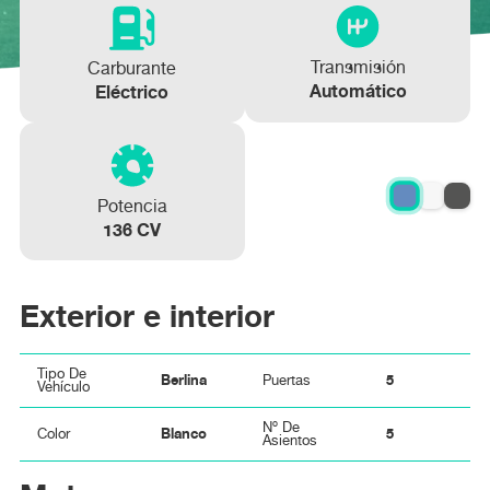
Transmisión
Carburante
Automático
Eléctrico
Potencia
136 CV
Exterior e interior
Tipo De
Berlina
5
Puertas
Vehículo
Nº De
Blanco
5
Color
Asientos