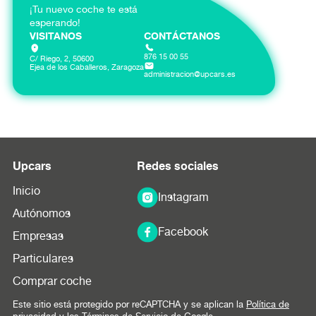
¡Tu nuevo coche te está
esperando!
VISITANOS
CONTÁCTANOS
876 15 00 55
C/ Riego, 2, 50600
Ejea de los Caballeros, Zaragoza
administracion@upcars.es
Upcars
Redes sociales
Inicio
Instagram
Autónomos
Facebook
Empresas
Particulares
Comprar coche
Este sitio está protegido por reCAPTCHA y se aplican la
Política de