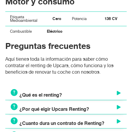
Motor y consumo
Etiqueta
Cero
136 CV
Potencia
Medioambiental
Eléctrico
Combustible
Preguntas frecuentes
Aquí tienes toda la información para saber cómo
contratar el renting de Upcars, cómo funciona y los
beneficios de renovar tu coche con nosotros.
¿Qué es el renting?
¿Por qué elgir Upcars Renting?
El renting es un modelo de alquiler a largo plazo que
permite disponer de un vehículo nuevo mediante el pago
¿Cuanto dura un contrato de Renting?
de una cuota mensual fija. A diferencia del leasing o la
Ventajas y beneficios de elegir Upcars Renting:
compra tradicional, el renting es un servicio integral que