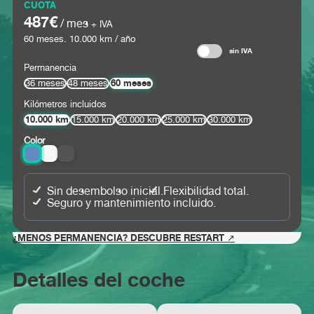
CUOTA
487€
/ mes
+ IVA
60
meses.
10.000
km / año
sin IVA
Permanencia
60 meses
36 meses
48 meses
Kilómetros incluidos
10.000 km
15.000 km
20.000 km
25.000 km
30.000 km
Color
Sin desembolso inicial.
Flexibilidad total.
Seguro y mantenimiento incluido.
¿MENOS PERMANENCIA? DESCUBRE RESTART ↗
Detalles del coche