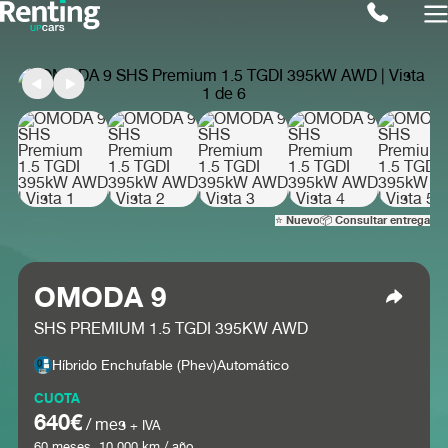
⭐ Nuevo
📦 Consultar entrega
OMODA 9
SHS PREMIUM 1.5 TGDI 395KW AWD
Híbrido Enchufable (phev)
Automático
CUOTA
640€
/ mes
+ IVA
60
meses.
10.000
km / año