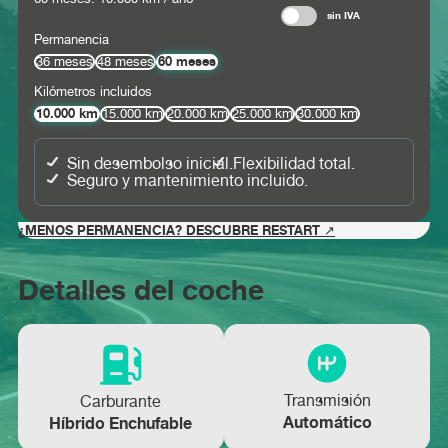
sin IVA
Permanencia
60 meses
36 meses
48 meses
Kilómetros incluidos
10.000 km
15.000 km
20.000 km
25.000 km
30.000 km
Sin desembolso inicial.
Flexibilidad total.
Seguro y mantenimiento incluido.
¿MENOS PERMANENCIA? DESCUBRE RESTART ↗
Detalles del coche
Transmisión
Carburante
Automático
Híbrido Enchufable