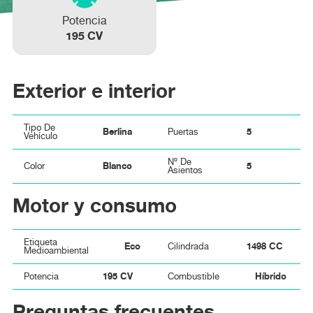
Potencia
195 CV
Exterior e interior
Tipo De
Berlina
5
Puertas
Vehículo
Nº De
Blanco
5
Color
Asientos
Motor y consumo
Etiqueta
Eco
1498 CC
Cilindrada
Medioambiental
195 CV
Híbrido
Potencia
Combustible
Preguntas frecuentes