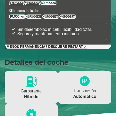
60 meses
36 meses
48 meses
Kilómetros incluidos
10.000 km
15.000 km
20.000 km
25.000 km
Sin desembolso inicial.
Flexibilidad total.
Seguro y mantenimiento incluido.
¿MENOS PERMANENCIA? DESCUBRE RESTART ↗
Detalles del coche
Transmisión
Carburante
Automático
Híbrido