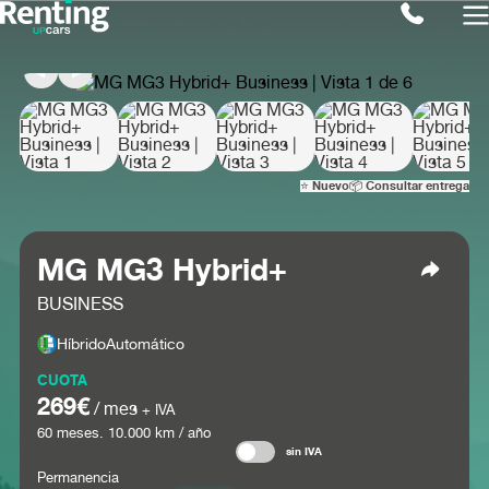
⭐ Nuevo
📦 Consultar entrega
MG MG3 Hybrid+
BUSINESS
Híbrido
Automático
CUOTA
269€
/ mes
+ IVA
60
meses.
10.000
km / año
sin IVA
Permanencia