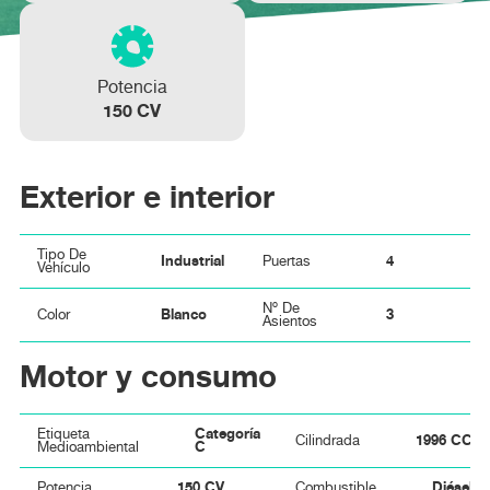
Potencia
150 CV
Exterior e interior
Tipo De
Industrial
4
Puertas
Vehículo
Nº De
Blanco
3
Color
Asientos
Motor y consumo
Categoría
Etiqueta
1996 CC
Cilindrada
C
Medioambiental
150 CV
Diésel
Potencia
Combustible