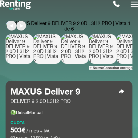
⭐ Nuevo
Consultar entrega
MAXUS Deliver 9
DELIVER 9 2.0D L3H2 PRO
Diésel
Manual
CUOTA
503€
/ mes
+ IVA
60
meses.
10.000
km / año