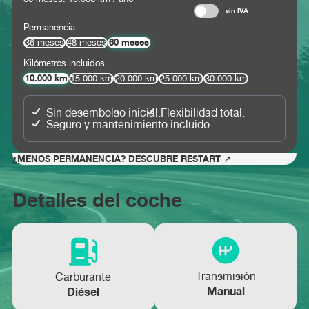
sin IVA
Permanencia
60 meses
36 meses
48 meses
Kilómetros incluidos
10.000 km
15.000 km
20.000 km
25.000 km
30.000 km
Sin desembolso inicial.
Flexibilidad total.
Seguro y mantenimiento incluido.
¿MENOS PERMANENCIA? DESCUBRE RESTART ↗
Detalles del coche
Transmisión
Carburante
Manual
Diésel