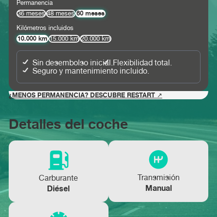
Permanencia
60 meses
36 meses
48 meses
Kilómetros incluidos
10.000 km
15.000 km
20.000 km
Sin desembolso inicial.
Flexibilidad total.
Seguro y mantenimiento incluido.
¿MENOS PERMANENCIA? DESCUBRE RESTART ↗
Detalles del coche
Transmisión
Carburante
Manual
Diésel