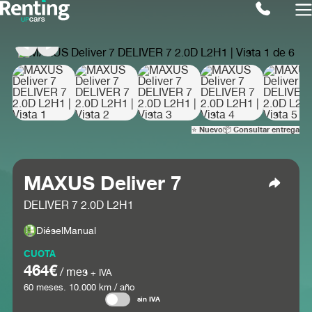
⭐ Nuevo
📦 Consultar entrega
MAXUS Deliver 7
DELIVER 7 2.0D L2H1
Diésel
Manual
CUOTA
464€
/ mes
+ IVA
60
meses.
10.000
km / año
sin IVA