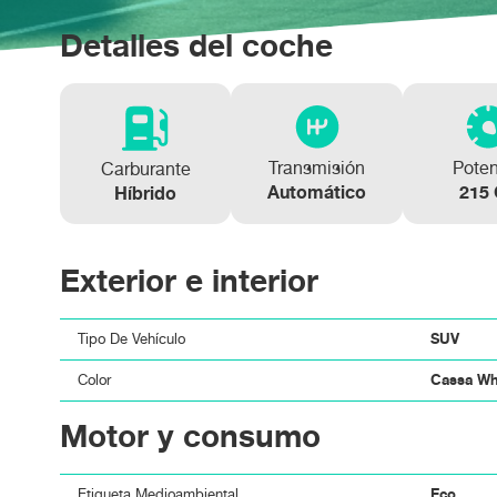
KIA SPORTAGE 1.6 CRDi MHEV 100kW (136CV
KIA SPORTAGE 1.6 T-GDi 110kW (150CV) Con
Detalles del coche
Transmisión
Pote
Carburante
Automático
215
Híbrido
Exterior e interior
SUV
Tipo De Vehículo
Cassa Whi
Color
Motor y consumo
Eco
Etiqueta Medioambiental