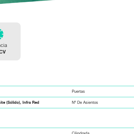
) Drive 4x2
cept 4x2
ncia
 CV
Puertas
te (sólido), Infra Red
Nº De Asientos
Cilindrada