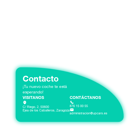
Contacto
¡Tu nuevo coche te está
esperando!
VISITANOS
CONTÁCTANOS
876 15 00 55
C/ Riego, 2, 50600
Ejea de los Caballeros, Zaragoza
administracion@upcars.es