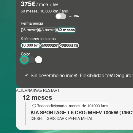
375€
/ mes
+ IVA
60
meses.
10.000
km / año
sin IVA
Permanencia
60 meses
36 meses
48 meses
Kilómetros incluidos
10.000 km
15.000 km
20.000 km
Color
Sin desembolso inicial.
Flexibilidad total.
Seguro 
ALTERNATIVAS RESTART
12 meses
Reacondicionado, menos de 101000 kms
KIA SPORTAGE 1.6 CRDi MHEV 100kW (136CV
DIESEL | GRIS DARK PENTA METAL