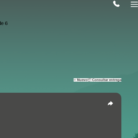
⭐ Nuevo
📦 Consultar entrega