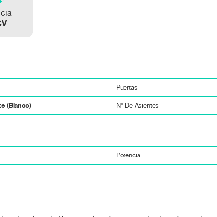
ncia
CV
Puertas
te (Blanco)
Nº De Asientos
Potencia