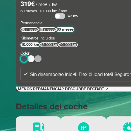
319€
/ mes
+ IVA
60
meses.
10.000
km / año
sin IVA
Permanencia
60 meses
36 meses
48 meses
Kilómetros incluidos
10.000 km
15.000 km
20.000 km
Color
Sin desembolso inicial.
Flexibilidad total.
Seguro 
¿MENOS PERMANENCIA? DESCUBRE RESTART ↗
Detalles del coche