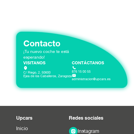
Contacto
¡Tu nuevo coche te está
esperando!
VISITANOS
CONTÁCTANOS
876 15 00 55
C/ Riego, 2, 50600
Ejea de los Caballeros, Zaragoza
administracion@upcars.es
Upcars
Redes sociales
Inicio
Instagram