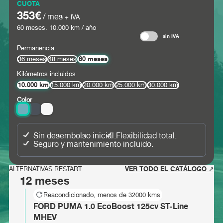
CUOTA
353€
/ mes
+ IVA
60
meses.
10.000
km / año
sin IVA
Permanencia
60 meses
36 meses
48 meses
Kilómetros incluidos
10.000 km
15.000 km
20.000 km
25.000 km
30.000 km
Color
Sin desembolso inicial.
Flexibilidad total.
Seguro y mantenimiento incluido.
VER TODO EL CATÁLOGO ↗
ALTERNATIVAS RESTART
12 meses
Reacondicionado, menos de 32000 kms
FORD PUMA 1.0 EcoBoost 125cv ST-Line
MHEV