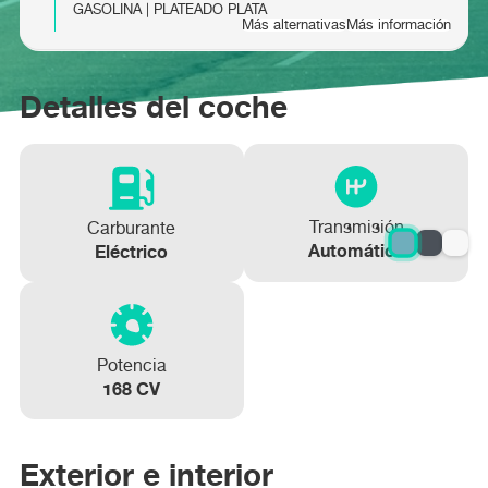
GASOLINA | PLATEADO PLATA
Más alternativas
Más información
FORD PUMA 1.0 EcoBoost 125cv ST-Line X
FORD PUMA 1.0 EcoBoost 125cv Titanium
Detalles del coche
MHEV
MHEV
Más información
Más información
Transmisión
Carburante
Automático
Eléctrico
Potencia
168 CV
Exterior e interior