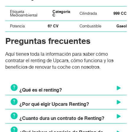
Categoría
Etiqueta
999 CC
Cilindrada
C
Medioambiental
67 CV
Gasolin
Potencia
Combustible
Preguntas frecuentes
Aquí tienes toda la información para saber cómo
contratar el renting de Upcars, cómo funciona y los
beneficios de renovar tu coche con nosotros.
¿Qué es el renting?
¿Por qué elgir Upcars Renting?
El renting es un modelo de alquiler a largo plazo que
permite disponer de un vehículo nuevo mediante el pago
¿Cuanto dura un contrato de Renting?
de una cuota mensual fija. A diferencia del leasing o la
Ventajas y beneficios de elegir Upcars Renting:
compra tradicional, el renting es un servicio integral que
Cuota mensual fija y transparente sin sorpresas.
incluye todos los gastos asociados al uso y