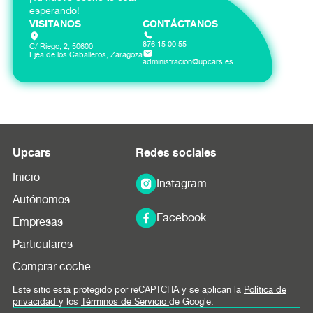
esperando!
VISITANOS
CONTÁCTANOS
876 15 00 55
C/ Riego, 2, 50600
Ejea de los Caballeros, Zaragoza
administracion@upcars.es
Upcars
Redes sociales
Inicio
Instagram
Autónomos
Facebook
Empresas
Particulares
Comprar coche
Este sitio está protegido por reCAPTCHA y se aplican la
Política de
privacidad
y los
Términos de Servicio
de Google.