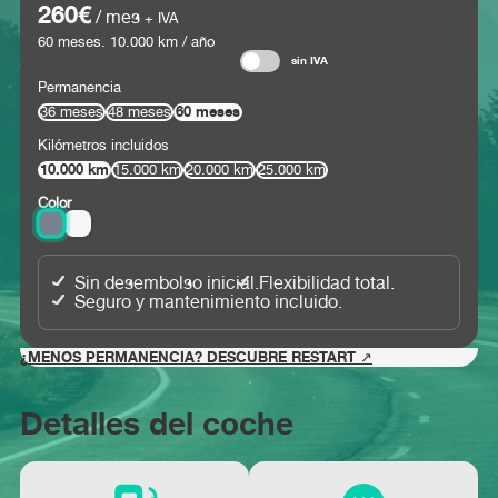
260€
/ mes
+ IVA
60
meses.
10.000
km / año
sin IVA
Permanencia
60 meses
36 meses
48 meses
Kilómetros incluidos
10.000 km
15.000 km
20.000 km
25.000 km
Color
Sin desembolso inicial.
Flexibilidad total.
Seguro y mantenimiento incluido.
¿MENOS PERMANENCIA? DESCUBRE RESTART ↗
Detalles del coche