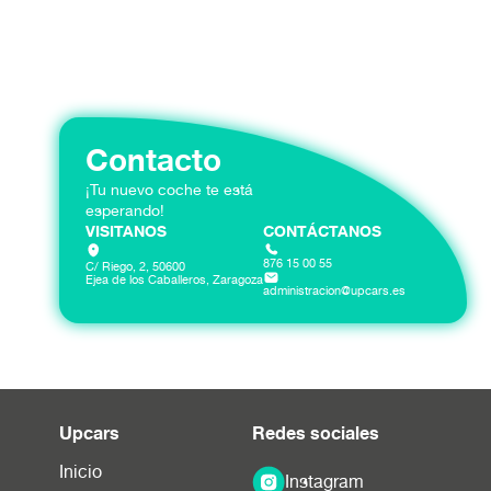
Contacto
¡Tu nuevo coche te está
esperando!
VISITANOS
CONTÁCTANOS
876 15 00 55
C/ Riego, 2, 50600
Ejea de los Caballeros, Zaragoza
administracion@upcars.es
Upcars
Redes sociales
Inicio
Instagram