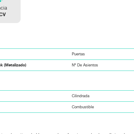
ncia
 CV
Puertas
k (metalizado)
Nº De Asientos
Cilindrada
Combustible