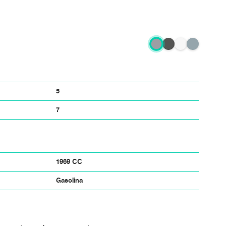
5
7
1969 CC
Gasolina