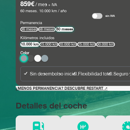
859€
/ mes
+ IVA
60
meses.
10.000
km / año
sin IVA
Permanencia
60 meses
36 meses
48 meses
Kilómetros incluidos
10.000 km
15.000 km
20.000 km
25.000 km
30.000 km
Color
Sin desembolso inicial.
Flexibilidad total.
Seguro 
¿MENOS PERMANENCIA? DESCUBRE RESTART ↗
Detalles del coche