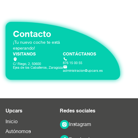
Contacta con nuestro equipo para obtener un
presupuesto personalizado según tus necesidades
específicas.
Contacto
¡Tu nuevo coche te está
esperando!
VISITANOS
CONTÁCTANOS
876 15 00 55
C/ Riego, 2, 50600
Ejea de los Caballeros, Zaragoza
administracion@upcars.es
Upcars
Redes sociales
Inicio
Instagram
Autónomos