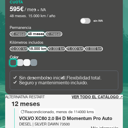
CUOTA
595€
/ mes
+ IVA
48
meses.
15.000
km / año
sin IVA
Permanencia
48 meses
36 meses
60 meses
Kilómetros incluidos
15.000 km
10.000 km
20.000 km
25.000 km
30.000 km
Color
Sin desembolso inicial.
Flexibilidad total.
Seguro y mantenimiento incluido.
VER TODO EL CATÁLOGO ↗
ALTERNATIVA RESTART
12 meses
Reacondicionado, menos de 114000 kms
VOLVO XC60 2.0 B4 D Momentum Pro Auto
DIESEL | SILVER DAWN 73500