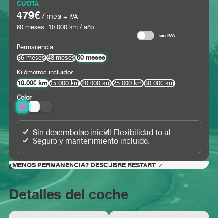
CUOTA
479€
/ mes
+ IVA
60
meses.
10.000
km / año
sin IVA
Permanencia
60 meses
36 meses
48 meses
Kilómetros incluidos
10.000 km
15.000 km
20.000 km
25.000 km
30.000 km
Color
Sin desembolso inicial.
Flexibilidad total.
Seguro y mantenimiento incluido.
¿MENOS PERMANENCIA? DESCUBRE RESTART ↗
Detalles del coche