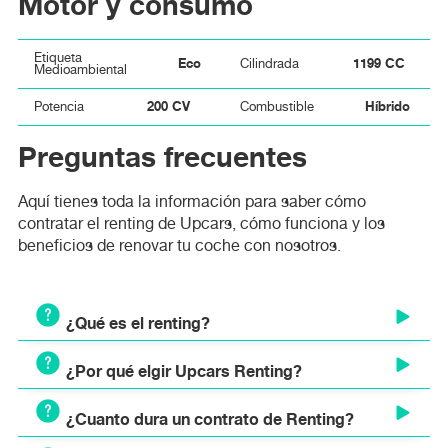
Motor y consumo
Etiqueta
Eco
1199 CC
Cilindrada
Medioambiental
200 CV
Híbrido
Potencia
Combustible
Preguntas frecuentes
Aquí tienes toda la información para saber cómo
contratar el renting de Upcars, cómo funciona y los
beneficios de renovar tu coche con nosotros.
¿Qué es el renting?
¿Por qué elgir Upcars Renting?
El renting es un modelo de alquiler a largo plazo que
permite disponer de un vehículo nuevo mediante el pago
¿Cuanto dura un contrato de Renting?
de una cuota mensual fija. A diferencia del leasing o la
Ventajas y beneficios de elegir Upcars Renting:
compra tradicional, el renting es un servicio integral que