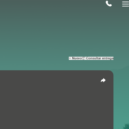
⭐ Nuevo
📦 Consultar entrega