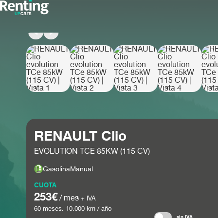
RENAULT Clio
EVOLUTION TCE 85KW (115 CV)
Gasolina
Manual
CUOTA
253€
/ mes
+ IVA
60
meses.
10.000
km / año
sin IVA