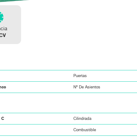
ncia
 CV
Puertas
anco
Nº De Asientos
a C
Cilindrada
Combustible