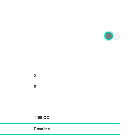
Más información
5
5
1199 CC
Gasolina