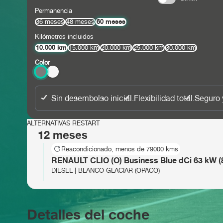
Permanencia
60 meses
36 meses
48 meses
Kilómetros incluidos
10.000 km
15.000 km
20.000 km
25.000 km
30.000 km
Color
Sin desembolso inicial.
Flexibilidad total.
Seguro 
ALTERNATIVAS RESTART
12 meses
Reacondicionado, menos de 79000 kms
RENAULT CLIO (O) Business Blue dCi 63 kW (
DIESEL | BLANCO GLACIAR (OPACO)
RENAULT CLIO (O) Business Blue dCi 74kW (
Detalles del coche