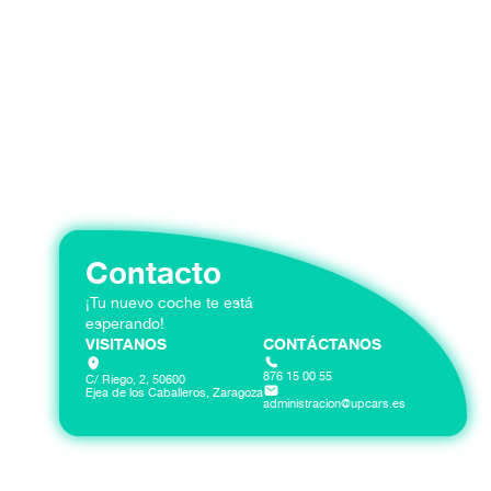
Contacto
¡Tu nuevo coche te está
esperando!
VISITANOS
CONTÁCTANOS
876 15 00 55
C/ Riego, 2, 50600
Ejea de los Caballeros, Zaragoza
administracion@upcars.es