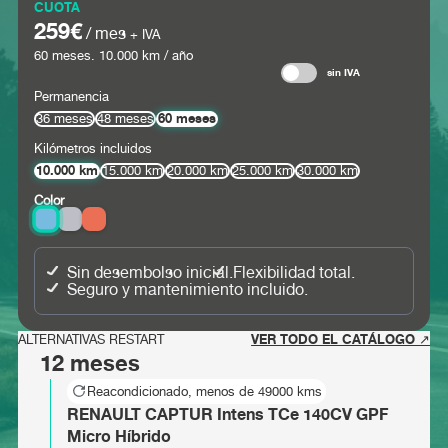
CUOTA
259€
/ mes
+ IVA
60
meses.
10.000
km / año
sin IVA
Permanencia
60 meses
36 meses
48 meses
Kilómetros incluidos
10.000 km
15.000 km
20.000 km
25.000 km
30.000 km
Color
Sin desembolso inicial.
Flexibilidad total.
Seguro y mantenimiento incluido.
VER TODO EL CATÁLOGO ↗
ALTERNATIVAS RESTART
12 meses
Reacondicionado, menos de 49000 kms
RENAULT CAPTUR Intens TCe 140CV GPF
Micro Híbrido