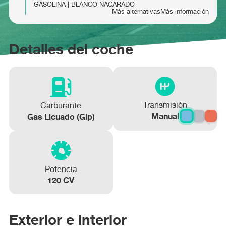
GASOLINA | BLANCO NACARADO
Más alternativas
Más información
RENAULT CAPTUR evolution TCe 67kW
RENAULT CAPTUR evolution E-Tech PHEV
Detalles del coche
(90CV)
117kW (160CV)
Más información
Más información
Transmisión
Carburante
Manual
Gas Licuado (glp)
Potencia
120 CV
Exterior e interior