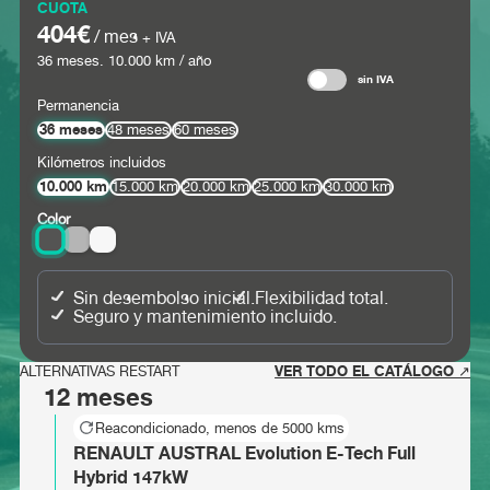
CUOTA
404€
/ mes
+ IVA
36
meses.
10.000
km / año
sin IVA
Permanencia
36 meses
48 meses
60 meses
Kilómetros incluidos
10.000 km
15.000 km
20.000 km
25.000 km
30.000 km
Color
Sin desembolso inicial.
Flexibilidad total.
Seguro y mantenimiento incluido.
VER TODO EL CATÁLOGO ↗
ALTERNATIVAS RESTART
12 meses
Reacondicionado, menos de 5000 kms
RENAULT AUSTRAL Evolution E-Tech Full
Hybrid 147kW