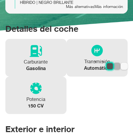
HÍBRIDO | NEGRO BRILLANTE
Más alternativas
Más información
RENAULT AUSTRAL Evolution E-Tech Full
Detalles del coche
Hybrid 147kW
Más información
Transmisión
Carburante
Automático
Gasolina
Potencia
150 CV
Exterior e interior