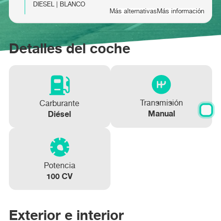
DIESEL | BLANCO
Más alternativas
Más información
PEUGEOT RIFTER Active Pack Business Std.
PEUGEOT RIFTER Active Pack Business Std.
Detalles del coche
BlueHDi 100
BlueHDi 100
Más información
Más información
Transmisión
Carburante
Manual
Diésel
Potencia
100 CV
Exterior e interior