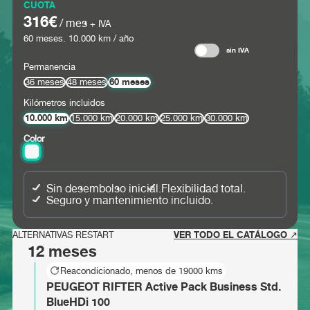
CUOTA
316€
/ mes
+ IVA
60
meses.
10.000
km / año
sin IVA
Permanencia
60 meses
36 meses
48 meses
Kilómetros incluidos
10.000 km
15.000 km
20.000 km
25.000 km
30.000 km
Color
Sin desembolso inicial.
Flexibilidad total.
Seguro y mantenimiento incluido.
VER TODO EL CATÁLOGO ↗
ALTERNATIVAS RESTART
12 meses
Reacondicionado, menos de 19000 kms
PEUGEOT RIFTER Active Pack Business Std.
BlueHDi 100