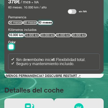
378€
/ mes
+ IVA
60
meses.
10.000
km / año
sin IVA
Permanencia
60 meses
36 meses
48 meses
Kilómetros incluidos
10.000 km
15.000 km
20.000 km
25.000 km
30.000 km
Color
Sin desembolso inicial.
Flexibilidad total.
Seguro y mantenimiento incluido.
¿MENOS PERMANENCIA? DESCUBRE RESTART ↗
Detalles del coche