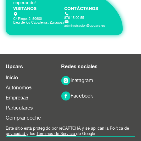
esperando!
VISITANOS
CONTÁCTANOS
876 15 00 55
C/ Riego, 2, 50600
Ejea de los Caballeros, Zaragoza
administracion@upcars.es
Upcars
Redes sociales
Inicio
Instagram
Autónomos
Facebook
Empresas
Particulares
Comprar coche
Este sitio está protegido por reCAPTCHA y se aplican la
Política de
privacidad
y los
Términos de Servicio
de Google.