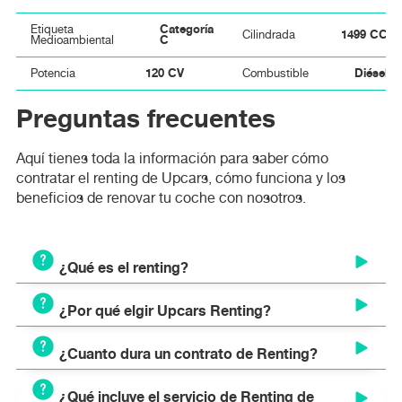
Categoría
Etiqueta
1499 CC
Cilindrada
C
Medioambiental
120 CV
Diésel
Potencia
Combustible
Preguntas frecuentes
Aquí tienes toda la información para saber cómo
contratar el renting de Upcars, cómo funciona y los
beneficios de renovar tu coche con nosotros.
¿Qué es el renting?
¿Por qué elgir Upcars Renting?
El renting es un modelo de alquiler a largo plazo que
permite disponer de un vehículo nuevo mediante el pago
¿Cuanto dura un contrato de Renting?
de una cuota mensual fija. A diferencia del leasing o la
Ventajas y beneficios de elegir Upcars Renting:
compra tradicional, el renting es un servicio integral que
Cuota mensual fija y transparente sin sorpresas.
incluye todos los gastos asociados al uso y
¿Qué incluye el servicio de Renting de
Los contratos de renting de vehículos suelen tener una