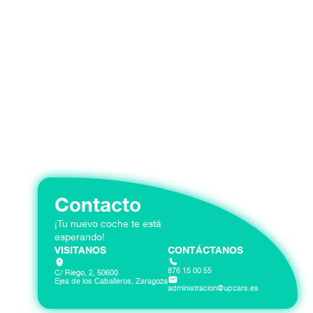
Contacta con nuestro equipo para obtener un presupue
Contacto
¡Tu nuevo coche te está
esperando!
VISITANOS
CONTÁCTANOS
876 15 00 55
C/ Riego, 2, 50600
Ejea de los Caballeros, Zaragoza
administracion@upcars.es