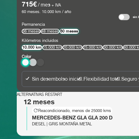
715€
/ mes
+ IVA
60
meses.
10.000
km / año
sin 
Permanencia
60 meses
36 meses
48 meses
Kilómetros incluidos
10.000 km
15.000 km
20.000 km
25.000 km
30.000 km
40.000 
Color
Sin desembolso inicial.
Flexibilidad total.
Seguro 
ALTERNATIVAS RESTART
12 meses
Reacondicionado, menos de 25000 kms
MERCEDES-BENZ GLA GLA 200 D
DIESEL | GRIS MONTAÑA METAL