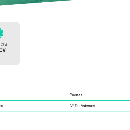
ncia
 CV
Puertas
ta
Nº De Asientos