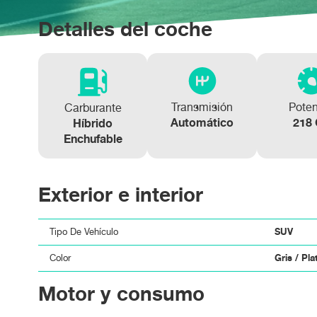
MERCEDES-BENZ GLA GLA 250 e
MERCEDES-BENZ GLA GLA 200 D
Detalles del coche
Transmisión
Pote
Carburante
Automático
218
Híbrido
Enchufable
Exterior e interior
SUV
Tipo De Vehículo
Gris / Pla
Color
Motor y consumo