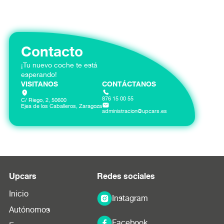
presupuesto personalizado según tus necesidades
específicas.
Contacto
¡Tu nuevo coche te está
esperando!
VISITANOS
CONTÁCTANOS
876 15 00 55
C/ Riego, 2, 50600
Ejea de los Caballeros, Zaragoza
administracion@upcars.es
Upcars
Redes sociales
Inicio
Instagram
Autónomos
Facebook