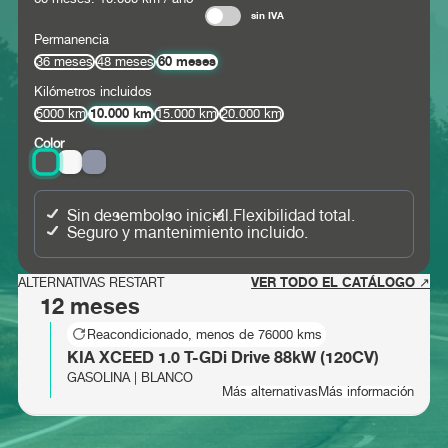
sin IVA
Permanencia
60 meses
36 meses
48 meses
Kilómetros incluidos
10.000 km
5000 km
15.000 km
20.000 km
Color
Sin desembolso inicial.
Flexibilidad total.
Seguro y mantenimiento incluido.
VER TODO EL CATÁLOGO ↗
ALTERNATIVAS RESTART
12 meses
Reacondicionado, menos de 76000 kms
KIA XCEED 1.0 T-GDi Drive 88kW (120CV)
GASOLINA | BLANCO
Más alternativas
Más información