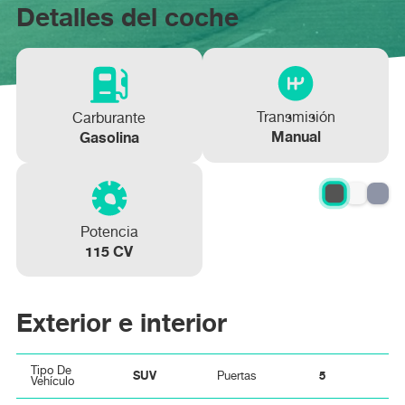
KIA XCEED 1.5 MHEV iMT Emotion 118kW
KIA XCEED 1.0 T-GDi Drive 88kW (120CV)
Detalles del coche
(160CV)
Más información
Más información
Transmisión
Carburante
Manual
Gasolina
Potencia
115 CV
Exterior e interior
Tipo De
SUV
5
Puertas
Vehículo