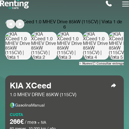
⭐ Nuevo
📦 Consultar entrega
KIA XCeed
1.0 MHEV DRIVE 85KW (115CV)
Gasolina
Manual
CUOTA
266€
/ mes
+ IVA
60
meses.
10.000
km / año