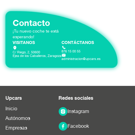
específicas.
Contacto
¡Tu nuevo coche te está
esperando!
VISITANOS
CONTÁCTANOS
876 15 00 55
C/ Riego, 2, 50600
Ejea de los Caballeros, Zaragoza
administracion@upcars.es
Upcars
Redes sociales
Inicio
Instagram
Autónomos
Facebook
Empresas