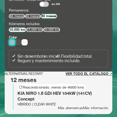
sin IVA
Permanencia
60 meses
36 meses
48 meses
Kilómetros incluidos
10.000 km
15.000 km
20.000 km
Color
Sin desembolso inicial.
Flexibilidad total.
Seguro y mantenimiento incluido.
VER TODO EL CATÁLOGO ↗
ALTERNATIVAS RESTART
12 meses
Reacondicionado, menos de 46000 kms
KIA NIRO 1.6 GDi HEV 104kW (141CV)
Concept
HÍBRIDO | CLEAR WHITE
Más alternativas
Más información