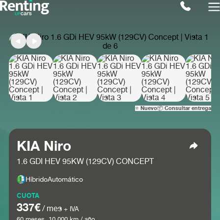
⭐ Nuevo
📦 Consultar entrega
KIA Niro
1.6 GDI HEV 95KW (129CV) CONCEPT
Híbrido
Automático
CUOTA
337€
/ mes
+ IVA
60
meses.
10.000
km / año