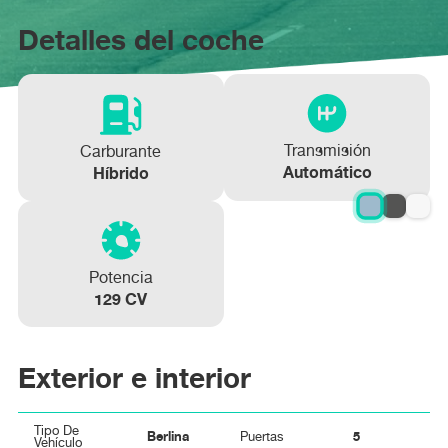
KIA NIRO e-Niro 150kW Emotion (Long
Detalles del coche
Range)
Más información
Transmisión
Carburante
Automático
Híbrido
Potencia
129 CV
Exterior e interior
Tipo De
Berlina
5
Puertas
Vehículo