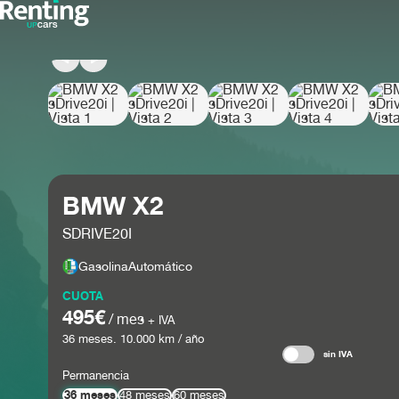
BMW X2
SDRIVE20I
Gasolina
Automático
CUOTA
495€
/ mes
+ IVA
36
meses.
10.000
km / año
sin IVA
Permanencia
36 meses
48 meses
60 meses