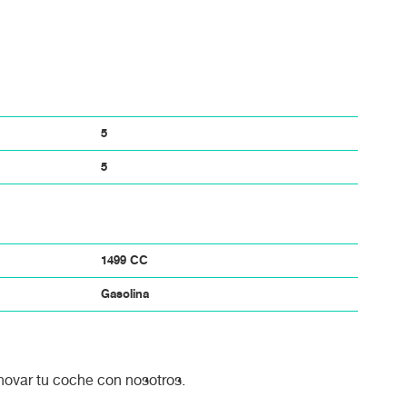
5
5
1499 CC
Gasolina
enovar tu coche con nosotros.