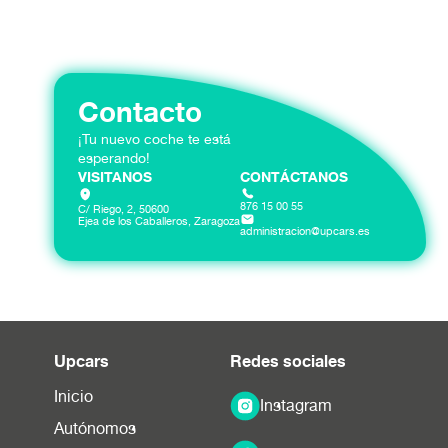
Contacto
¡Tu nuevo coche te está
esperando!
VISITANOS
CONTÁCTANOS
876 15 00 55
C/ Riego, 2, 50600
Ejea de los Caballeros, Zaragoza
administracion@upcars.es
Upcars
Redes sociales
Inicio
Instagram
Autónomos