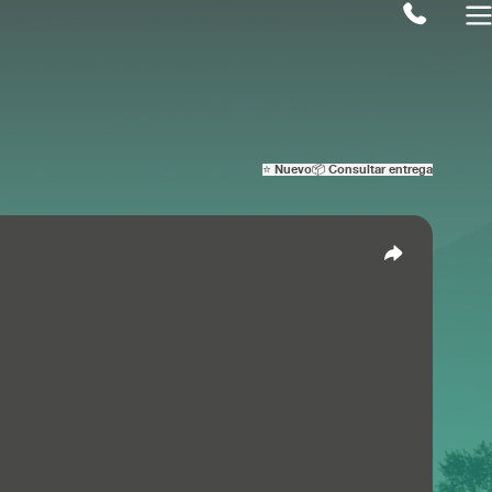
⭐ Nuevo
📦 Consultar entrega