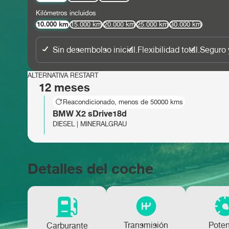
Kilómetros incluidos
10.000 km
15.000 km
20.000 km
25.000 km
30.000 km
Sin desembolso inicial.
Flexibilidad total.
Seguro 
ALTERNATIVA RESTART
12 meses
Reacondicionado, menos de 50000 kms
BMW X2 sDrive18d
DIESEL | MINERALGRAU
Detalles del coche
Transmisión
Pote
Carburante